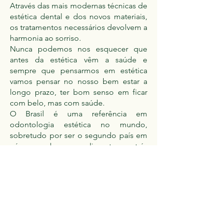
Através das mais modernas técnicas de
estética dental e dos novos materiais,
os tratamentos necessários devolvem a
harmonia ao sorriso.
Nunca podemos nos esquecer que
antes da estética vêm a saúde e
sempre que pensarmos em estética
vamos pensar no nosso bem estar a
longo prazo, ter bom senso em ficar
com belo, mas com saúde.
O Brasil é uma referência em
odontologia estética no mundo,
sobretudo por ser o segundo país em
número de procedimentos, atrás
apenas dos Estados Unidos.
Entre os principais serviços que
oferecemos aos nossos pacientes são:
Lentes de contato
Facetas em porcelana